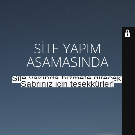
SİTE YAPIM
AŞAMASINDA
Site yakında hizmete girecek.
Sabrınız için teşekkürler!