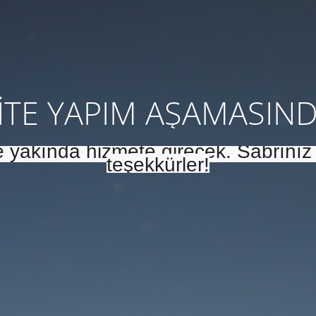
İTE YAPIM AŞAMASIN
e yakında hizmete girecek. Sabrınız 
teşekkürler!