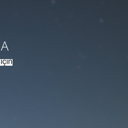
DA
için