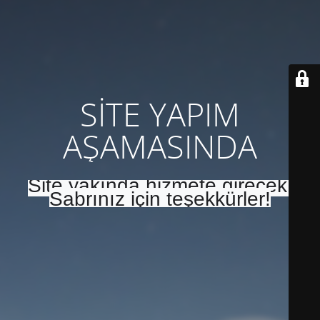
SİTE YAPIM
AŞAMASINDA
Site yakında hizmete girecek.
Sabrınız için teşekkürler!