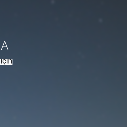
DA
için