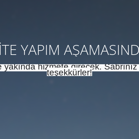
İTE YAPIM AŞAMASIN
e yakında hizmete girecek. Sabrınız 
teşekkürler!