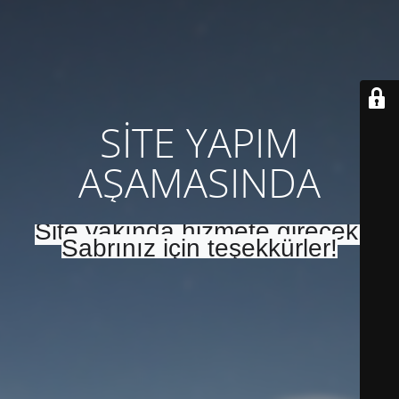
SİTE YAPIM
AŞAMASINDA
Site yakında hizmete girecek.
Sabrınız için teşekkürler!